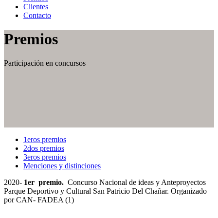
Clientes
Contacto
Premios
Participación en concursos
1eros premios
2dos premios
3eros premios
Menciones y distinciones
2020-
1er premio.
Concurso Nacional de ideas y Anteproyectos
Parque Deportivo y Cultural San Patricio Del Chañar. Organizado
por CAN- FADEA (1)